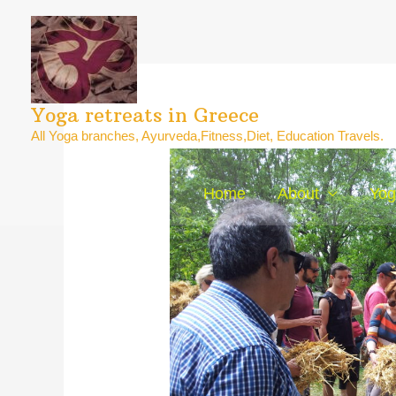
Yoga retreats in Greece
All Yoga branches, Ayurveda,Fitness,Diet, Education Travels.
Home
About
Yog