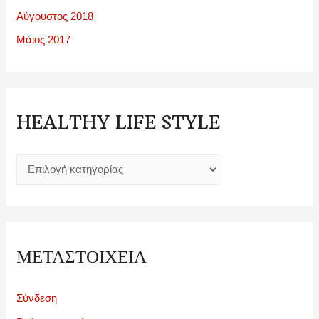
Αύγουστος 2018
Μάιος 2017
HEALTHY LIFE STYLE
h
e
a
l
t
ΜΕΤΑΣΤΟΙΧΕΊΑ
h
y
Σύνδεση
l