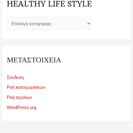
HEALTHY LIFE STYLE
h
e
a
l
t
ΜΕΤΑΣΤΟΙΧΕΊΑ
h
y
Σύνδεση
l
Ροή καταχωρίσεων
i
Ροή σχολίων
f
WordPress.org
e
s
t